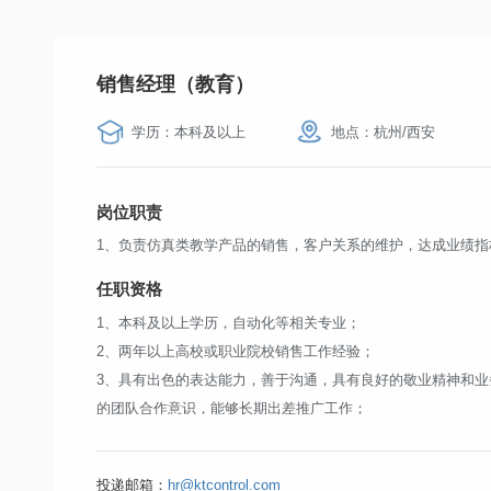
4、熟悉网络编程、熟悉socket编程，熟悉TCP/IP协议和HTT
5、熟悉常用数据库(Mysql，Oracle，RDB，LDB其中一种)
6、具有良好的沟通能力，能适应较快的工作节奏并承担一定压
销售经理（教育）
7、具备较强的英文技术文档阅读能力，良好的中文文档写作能
学历：本科及以上
地点：杭州/西安
岗位职责
1、负责仿真类教学产品的销售，客户关系的维护，达成业绩指
任职资格
1、本科及以上学历，自动化等相关专业；
2、两年以上高校或职业院校销售工作经验；
3、具有出色的表达能力，善于沟通，具有良好的敬业精神和业
的团队合作意识，能够长期出差推广工作；
4、有高校或职业院校资源优先。
投递邮箱：
hr@ktcontrol.com