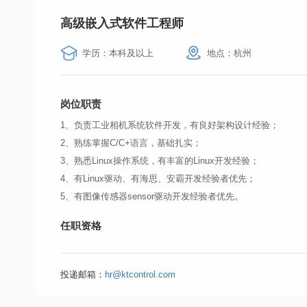
高级嵌入式软件工程师
学历：本科及以上
地点：杭州
岗位职责
1、负责工业相机系统软件开发，有良好架构设计经验；
2、熟练掌握C/C+语言，基础扎实；
3、熟悉Linux操作系统，有丰富的
Linux
开发经验；
4、有Linux驱动、有海思、安霸开发经验者优先；
5、有图像传感器sensor驱动开发经验者优先。
任职资格
1、本科及以上学历，计算机或相关专业，5年以上嵌入式开发
2、精通C/C++语言，多线程、多进程、内存共享、网络通信
投递邮箱：
hr@ktcontrol.com
开发经验；
3、熟悉嵌入式Liux相关开发、调试、优化工具；