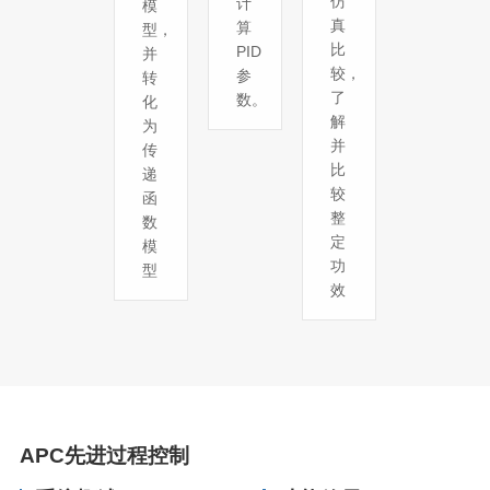
仿
计
模
真
算
型，
比
PID
并
较，
参
转
了
数。
化
解
为
并
传
比
递
较
函
整
数
定
模
功
型
效
APC先进过程控制