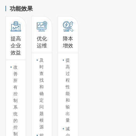
功能效果
提高
优化
降本
企业
运维
增效
效益
及
提
时
高
改
查
过
善
找
程
所
和
性
有
确
能
控
定
和
制
问
输
系
题
出
统
根
量
的
源
控
减
制
前
少