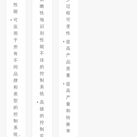
性
瞻
过
能
性
程
地
可
可
识
变
应
别
性
用
性
于
提
能
所
高
不
有
产
佳
不
品
的
同
质
控
品
量
制
牌
提
系
和
高
统
类
产
型
高
量
的
级
和
控
的
转
制
控
换
系
制
率
统，
监