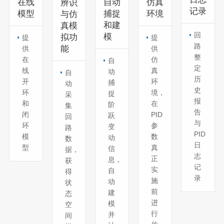
在线
自动
仿真
辨识
记录
模型
捕捉
环境
与仿
和建
真模
回
模
拟功
提
提
路
能
供
供
整
在
仿
自
定
线
真
动
自
历
开
环
捕
动
史
环
境，
捉
采
报
和
在
阶
集
告
闭
PID
跃
回
与
环
参
变
路
PID
模
数
动
数
日
型
真
信
据，
志
正
息，
获
记
实
自
得
录
施
动
状
前
建
态
进
模
空
行
并
间