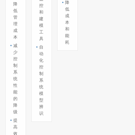
降
降
控
低
低
和
成
管
建
本
理
模
和
成
工
能
本
具
耗
减
自
少
动
控
化
制
控
系
制
统
系
性
统
能
模
的
型
降
辨
级
识
提
高
效