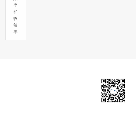
率
和
收
益
率
公司电话：
+86-571-85249125
公司邮箱：
ir@apogeei.com
媒体与合作：
marketing@apogeei.com
百子尖公众号
公司地址：
杭州市余杭区嘉企路21号百子
尖科技园A幢8楼